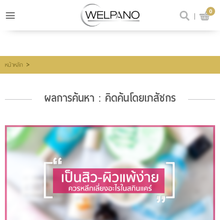
0
เข้าสู่ระบบ
สมัครสมาชิก
สินค้าที่สนใจ
(0)
>
หน้าหลัก
ผลการค้นหา : คิดค้นโดยเภสัชกร
@welpano
หน้าหลัก
สินค้า
ขั้นตอนการสั่งซื้อ
โปรโมชั่น
รีวิวผู้ใช้จริง