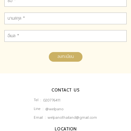
ลงทะเบียน
CONTACT US
Tel :
020776411
Line :
@welpano
Email :
welpanothailand@gmail.com
LOCATION