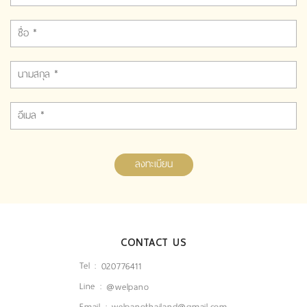
ลงทะเบียน
CONTACT US
Tel :
020776411
Line :
@welpano
Email :
welpanothailand@gmail.com