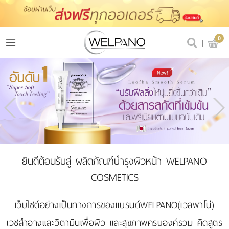
เข้าสู่ระบบ
สมัครสมาชิก
0
สินค้าที่สนใจ
(0)
@welpano
หน้าหลัก
สินค้า
ยินดีต้อนรับสู่ ผลิตภัณฑ์บำรุงผิวหน้า WELPANO
ขั้นตอนการสั่งซื้อ
COSMETICS
โปรโมชั่น
เว็บไซต์อย่างเป็นทางการของแบรนด์WELPANO(เวลพาโน่)
เวชสำอางและวิตามินเพื่อผิว และสุขภาพครบองค์รวม คิดสูตร
รีวิวผู้ใช้จริง