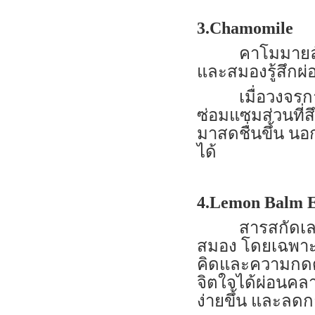
3.Chamomile
คาโมมายล์เป็น
และสมองรู้สึกผ่
เมื่อวงจรการน
ซ่อมแซมส่วนที่
มาสดชื่นขึ้น นอ
ได้
4.Lemon Balm E
สารสกัดเลมอนบ
สมอง โดยเฉพาะก
คิดและความกดดัน
จิตใจได้ผ่อนคลา
ง่ายขึ้น และลดก