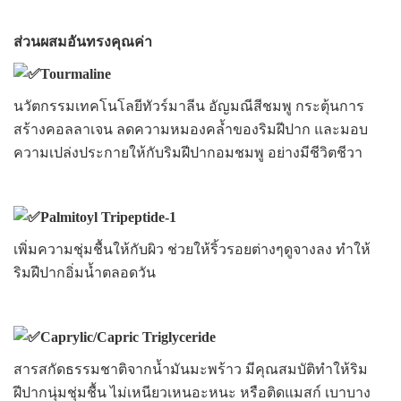
ส่วนผสมอันทรงคุณค่า
Tourmaline
นวัตกรรมเทคโนโลยี
ทัวร์มาลีน
อัญมณีสีชมพู กระตุ้นการ
สร้างคอลลาเจน ลดความหมองคล้ำของริมฝีปาก และ
มอบ
ความเปล่งประกายให้กับริมฝีปากอมชมพู อย่างมีชีวิตชีวา
Palmitoyl Tripeptide-1
เพิ่มความชุ่มชื้นให้กับผิว ช่วยให้ริ้วรอยต่างๆดูจางลง ทำให้
ริมฝีปากอิ่มน้ำตลอดวัน
Caprylic/Capric Triglyceride
สารสกัดธรรมชาติจากน้ำมันมะพร้าว
มีคุณสมบัติทำให้ริม
ฝีปากนุ่มชุ่มชื้น ไม่เหนียวเหนอะหนะ หรือติดแมสก์ เบาบาง