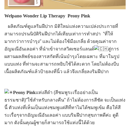
Welpano Wonder Lip Therapy Peony Pink
ผลิตภัณฑ์ดูแลริมฝีปาก มิติใหม่แห่งความเปล่งประกายที่
สามารถปรนนิบัติริมฝีปากได้เทียบเท่าการทำสปา ”ที่ให้
มากกว่าการบำรุง” และไม่ต้องใช้มือเกลี่ย ด้วยคุณค่าจาก
อัญมณีอันเลอค่า ที่นำเข้าจากสวิตเซอร์แลนด์
สู่การ
ผสานผลลัพธ์ของสารสกัดที่เน้นบำรุงโดยเฉพาะ ที่มาในรูป
แบบแท่ง ที่ท่านจะสามารถหยิบใช้ได้สะดวก โดยไม่ต้องบีบ
เนื้อผลิตภัณฑ์แล้วป้ายลงที่นิ้ว แล้วจึงเกลี่ยลงริมฝีปาก
Peony Pink
แท่งสีดำ (สีชมพูระเรื่ออย่างเป็น
ธรรมชาติ)”ใช้สำหรับกลางคืน” ถ้าไม่ต้องการสีชัด จะเป็นแท่ง
นี้ ตัวแท่งที่เห็นเป็นแท่งชมพูแต่สีที่ทาไม่ได้ชมพูเข้ม คือให้สี
ระเรื่อๆจากอัญมณีอันเลอค่า แบบริมฝีปากสุขภาพดีค่ะ ดูดี
มาก ดังนั้นคุณผู้ชายก็สามารถใช้แท่งนี้ได้ด้วย