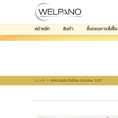
เข้าสู่
ระบบ
|
หน้าหลัก
สินค้า
ขั้นตอนการสั่งซื้อ
สมัคร
สมาชิก
สินค้าที่สนใจ
(0)
หน้าหลัก
สินค้า
ขั้นตอนการสั่งซื้อ
โปรโมชั่น
รีวิวผู้ใช้จริง
รีวิววีดีโอ
แจ้งชำระเงิน
>
หน้าหลัก
บทความประจำเดือน October 2017
ติดต่อเรา