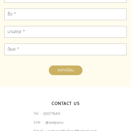
ลงทะเบียน
CONTACT US
Tel :
020776411
Line :
@welpano
Email :
welpanothailand@gmail.com