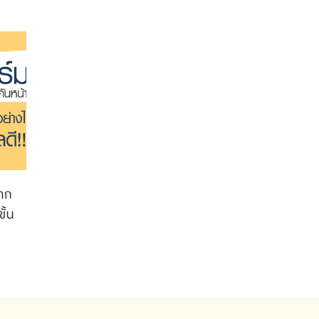
จาก
ั้น