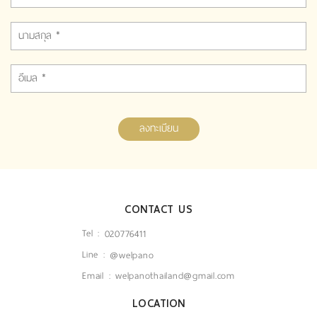
ลงทะเบียน
CONTACT US
Tel :
020776411
Line :
@welpano
Email :
welpanothailand@gmail.com
LOCATION