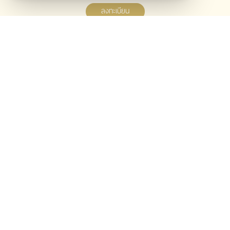
ลงทะเบียน
CONTACT US
Tel :
020776411
Line :
@welpano
Email :
welpanothailand@gmail.com
LOCATION
Welpano Cosmetics
220/88 มบ.แหลมทอง ซ.ประดิพัทธ์18
ถ.ประดิพัทธ์ แขวงสามเสนใน พญาไท
กรุงเทพมหานคร 10400
FOLLOW US