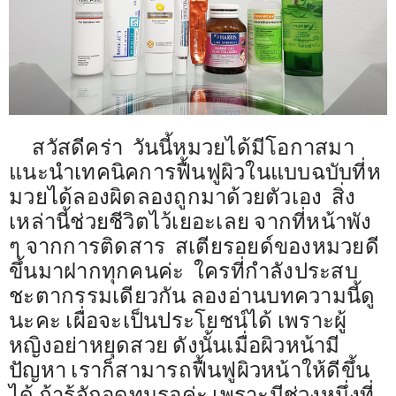
รีวิววีดีโอ
แจ้งชำระเงิน
ติดต่อเรา
สวัสดีคร่า วันนี้หมวยได้มีโอกาสมา
แนะนำเทคนิคการฟื้นฟูผิวในแบบฉบับที่ห
มวยได้ลองผิดลองถูกมาด้วยตัวเอง สิ่ง
เหล่านี้ช่วยชีวิตไว้เยอะเลย จากที่หน้าพัง
ๆ จากการติดสาร สเตียรอยด์ของหมวยดี
ขึ้นมาฝากทุกคนค่ะ ใครที่กำลังประสบ
ชะตากรรมเดียวกัน ลองอ่านบทความนี้ดู
นะคะ เผื่อจะเป็นประโยชน์ได้ เพราะผู้
หญิงอย่าหยุดสวย ดังนั้นเมื่อผิวหน้ามี
ปัญหา เราก็สามารถฟื้นฟูผิวหน้าให้ดีขึ้น