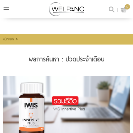
0
เข้าสู่ระบบ
สมัครสมาชิก
สินค้าที่สนใจ
(0)
>
หน้าหลัก
ผลการค้นหา : ปวดประจำเดือน
@welpano
หน้าหลัก
สินค้า
ขั้นตอนการสั่งซื้อ
โปรโมชั่น
รีวิวผู้ใช้จริง