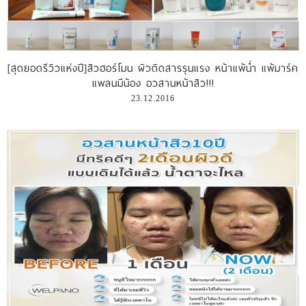
รีวิววีดีโอ
แจ้งชำระเงิน
[สุดยอดรีวิวแห่งปี]สิวฮอร์โมน ผิวติดสารรุนแรง หน้าแพ้น้ำ แพ้มาร์ค
แพลนมีน้อง อวสานหน้าสิว!!!
ติดต่อเรา
23.12.2016