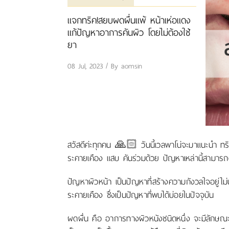
แจกทริค!สยบผดผื่นแพ้ หน้าเห่อแดง
แก้ปัญหาอาการคันผิว โดยไม่ต้องใช้
ยา
08 Jul, 2023 / By
aomsin
สวัสดีค่ะทุกคน 🙏🏻 วันนี้เวลพาโน่จะมาแนะนำ ท
ระคายเคือง แสบ คันร่วมด้วย ปัญหาเหล่านี้สามารถ
ปัญหาผิวหน้า เป็นปัญหาที่สร้างความกังวลใจอยู่ไม
ระคายเคือง ซึ่งเป็นปัญหาที่พบได้บ่อยในปัจจุบัน
ผดผื่น คือ อาการทางผิวหนังชนิดหนึ่ง จะมีลักษณะ