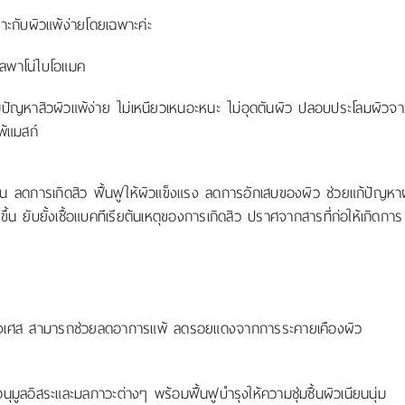
ะกับผิวแพ้ง่ายโดยเฉพาะค่ะ
วลพาโน่ไบโอแมค
้ที่มีปัญหาสิวผิวแพ้ง่าย ไม่เหนียวเหนอะหนะ ไม่อุดตันผิว ปลอบประโลมผิวจ
พ้แมสก์
ยน ลดการเกิดสิว ฟื้นฟูให้ผิวแข็งแรง ลดการอักเสบของผิว ช่วยแก้ปัญหา
น ยับยั้งเชื้อแบคทีเรียต้นเหตุของการเกิดสิว ปราศจากสารที่ก่อให้เกิดการ
เศส สามารถช่วยลดอาการแพ้ ลดรอยแดงจากการระคายเคืองผิว
มูลอิสระและมลภาวะต่างๆ พร้อมฟื้นฟูบำรุงให้ความชุ่มชื้นผิวเนียนนุ่ม