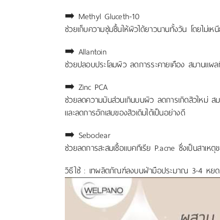
➡️ Methyl Gluceth-10
ช่วยเก็บความชุ่มชื้นให้ผิวได้ยาวนานทั้งวัน โดยไม่เ
➡️ Allantoin
ช่วยปลอบประโลมผิว ลดการระคายเคือง สมานแผลที่เ
➡️ Zinc PCA
ช่วยลดความมันส่วนเกินบนผิว ลดการเกิดสิวใหม่ สม
และลดการอักเสบของสิวเดิมได้เป็นอย่างดี
➡️ Seboclear
ช่วยลดการสะสมเชื้อแบคทีเรีย P.acne ซึ่งเป็นสาเหต
วิธีใช้ : เทผลิตภัณฑ์ลงบนฝ่ามือประมาณ 3-4 หยด แล