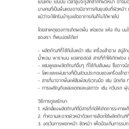
เป็นแถบ เป็นปื้น เวลาลูบจะรู้สึกสากที่ผิวหน้า อา
บางคนที่เป็นผื่นแดงอาจมีอาการคันยุบยิบที่ผิวหน้า
แม้ว่าจะใช้ครีมบำรุงแล้วอาการคันก็ไม่ได้หายไป
โดยสาเหตุของการเกิดผดผื่น เห่อแดง แห้ง คัน บนใ
ของเรา ที่พบบ่อยได้แก่
- ผลิตภัณฑ์ที่ใช้กับใบหน้า เช่น เครื่องสำอาง สบู่ล้
น้ำหอม พาราเบน แอลกอฮอล์ สารที่ทำให้เกิดฟอง เ
- แชมพูและผลิตภัณฑ์อื่นๆ ที่ใช้กับเส้นผม ซึ่งอาจมีส
- โลหะและแผ่นยางที่เป็นส่วนประกอบของเครื่องสำอา
- สารที่มาจากผื่นแพ้สัมผัสบริเวณมือ เช่น นิกเกิล
- การเผชิญกับแสงแดดและมลภาวะ เช่น ควันรถ ฝุ่
วิธีการดูแลรักษา
1. หลีกเลี่ยงผลิตภัณฑ์ที่มีสารที่ก่อให้เกิดการระคายเ
2. ทำความสะอาดผิวหน้าด้วยการเลือกใช้ผลิตภัณฑ์ที
3. งดเว้นการพอกหน้า ขัดหน้า เพื่อป้องกันการรบ