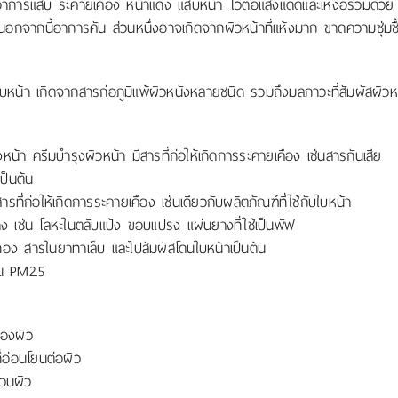
จมีอาการแสบ ระคายเคือง หน้าแดง แสบหน้า ไวต่อแสงแดดและเหงื่อร่วมด้วย ซ
 นอกจากนี้อาการคัน ส่วนหนึ่งอาจเกิดจากผิวหน้าที่แห้งมาก ขาดความชุ่มชื
บหน้า เกิดจากสารก่อภูมิแพ้ผิวหนังหลายชนิด รวมถึงมลภาวะที่สัมผัสผิวห
างหน้า ครีมบำรุงผิวหน้า มีสารที่ก่อให้เกิดการระคายเคือง เช่นสารกันเสีย
ป็นต้น
ารที่ก่อให้เกิดการระคายเคือง เช่นเดียวกับผลิตภัณฑ์ที่ใช้กับใบหน้า
ง เช่น โลหะในตลับแป้ง ขอบแปรง แผ่นยางที่ใช้เป็นพัฟ
 ทอง สารในยาทาเล็บ และไปสัมผัสโดนใบหน้าเป็นต้น
น PM2.5
คืองผิว
่อ่อนโยนต่อผิว
กวนผิว