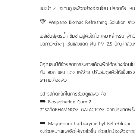
แนะนำ 2 ไอเทมดูแลผิวอย่างอ่อนโยน ปลอดภัย เหมา
💚 Welpano Biomac Refreshing Solution #เ
เอสเซ้นส์สูตรน้ำ ซึมซาบสู่ผิวได้ไว เหมาะสำหรับ ผู
มลภาวะต่างๆ เช่นแสงแดด ฝุ่น PM 2.5 ปัญหาสิวแ
มีคุณสมบัติช่วยลดการระคายเคืองผิวได้อย่างอ่อนโ
คัน ลอก แสบ แดง แพ้ง่าย ปรับสมดุลผิวให้แข็งแรงขึ้
ระคายเคืองผิว
มีสารสกัดหลักในการช่วยดูแลผิว คือ
➡️ Biosaccharide Gum-2
สารสกัดRHAMNOSE GALACTOSE จากประเทศฝรั่ง
➡️ Magnesium Carboxymethyl Beta-Glucan
จะช่วยสมานแผลสิวให้หายไวขึ้น ช่วยปกป้องผิวจากอนุ