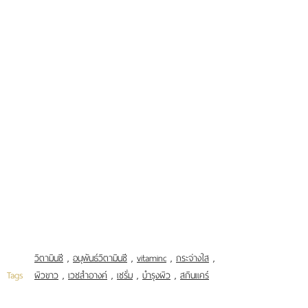
วิตามินซี
,
อนุพันธ์วิตามินซี
,
vitaminc
,
กระจ่างใส
,
Tags
ผิวขาว
,
เวชสำอางค์
,
เซรั่ม
,
บำรุงผิว
,
สกินแคร์