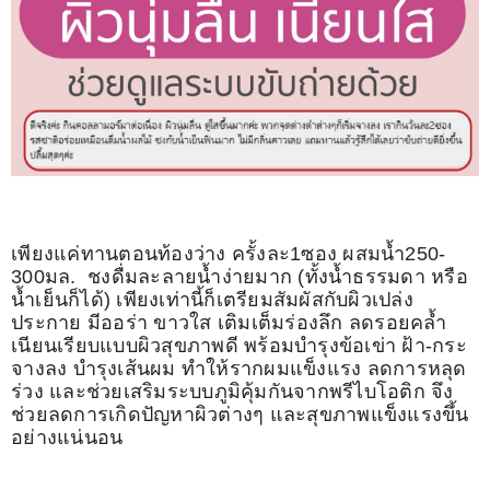
เพียงแค่ทานตอนท้องว่าง ครั้งละ1ซอง ผสมน้ำ250-
300มล. ชงดื่มละลายน้ำง่ายมาก (ทั้งน้ำธรรมดา หรือ
น้ำเย็นก็ได้) เพียงเท่านี้ก็เตรียมสัมผัสกับผิวเปล่ง
ประกาย มีออร่า ขาวใส เติมเต็มร่องลึก ลดรอยคล้ำ
เนียนเรียบแบบผิวสุขภาพดี พร้อมบำรุงข้อเข่า ฝ้า-กระ
จางลง บำรุงเส้นผม ทำให้รากผมแข็งแรง ลดการหลุด
ร่วง และช่วยเสริมระบบภูมิคุ้มกันจากพรีไบโอติก จึง
ช่วยลดการเกิดปัญหาผิวต่างๆ และสุขภาพแข็งแรงขึ้น
อย่างแน่นอน