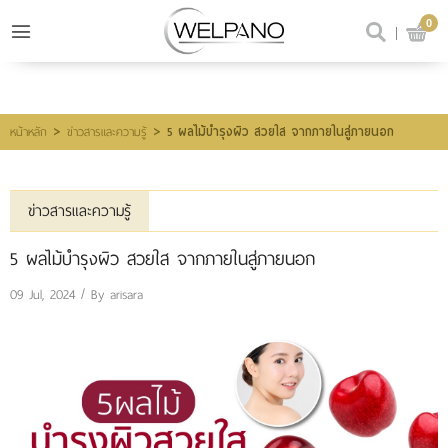
0
เข้าสู่ระบบ
สมัครสมาชิก
สินค้าที่สนใจ
(0)
>
>
5 ผลไม้บำรุงผิว สวยใส จากภายในสู่ภายนอก
หน้าหลัก
ข่าวสารและความรู้
@welpano
ข่าวสารและความรู้
หน้าหลัก
5 ผลไม้บำรุงผิว สวยใส จากภายในสู่ภายนอก
สินค้า
09 Jul, 2024 / By
arisara
ขั้นตอนการสั่งซื้อ
โปรโมชั่น
รีวิวผู้ใช้จริง