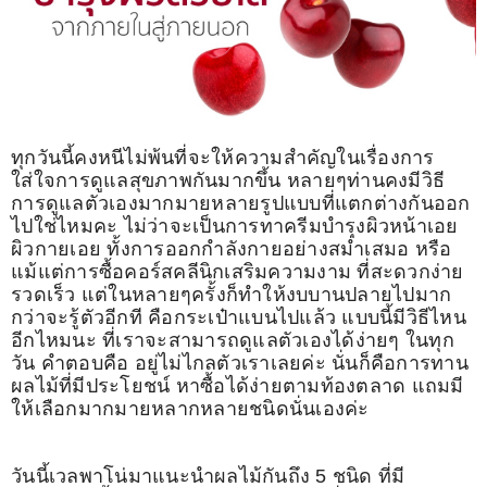
รีวิววีดีโอ
แจ้งชำระเงิน
ติดต่อเรา
ทุกวันนี้คงหนีไม่พ้นที่จะให้ความสำคัญในเรื่องการ
ใส่ใจการดูแลสุขภาพกันมากขึ้น หลายๆท่านคงมีวิธี
การดูแลตัวเองมากมายหลายรูปแบบที่แตกต่างกันออก
ไปใช่ไหมคะ ไม่ว่าจะเป็นการทาครีมบำรุงผิวหน้าเอย
ผิวกายเอย ทั้งการออกกำลังกายอย่างสม่ำเสมอ หรือ
แม้แต่การซื้อคอร์สคลีนิกเสริมความงาม ที่สะดวกง่าย
รวดเร็ว แต่ในหลายๆครั้งก็ทำให้งบบานปลายไปมาก
กว่าจะรู้ตัวอีกที คือกระเป๋าแบนไปแล้ว แบบนี้มีวิธีไหน
อีกไหมนะ ที่เราจะสามารถดูแลตัวเองได้ง่ายๆ ในทุก
วัน คำตอบคือ อยู่ไม่ไกลตัวเราเลยค่ะ นั่นก็คือการทาน
ผลไม้ที่มีประโยชน์ หาซื้อได้ง่ายตามท้องตลาด แถมมี
ให้เลือกมากมายหลากหลายชนิดนั่นเองค่ะ
วันนี้เวลพาโน่มาแนะนำผลไม้กันถึง 5 ชนิด ที่มี