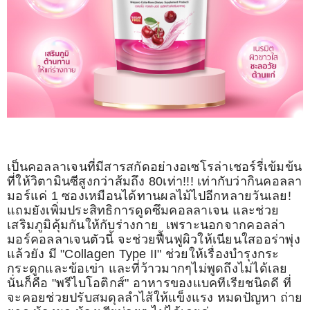
เป็นคอลลาเจนที่มีสารสกัดอย่างอเซโรล่าเชอร์รี่เข้มข้น
ที่ให้วิตามินซีสูงกว่าส้มถึง 80เท่า!!! เท่ากับว่ากินคอลลา
มอร์แค่ 1 ซองเหมือนได้ทานผลไม้ไปอีกหลายวันเลย!
แถมยังเพิ่มประสิทธิการดูดซึมคอลลาเจน และช่วย
เสริมภูมิคุ้มกันให้กับร่างกาย เพราะนอกจากคอลล่า
มอร์คอลลาเจนตัวนี้ จะช่วยฟื้นฟูผิวให้เนียนใสออร่าพุ่ง
แล้วยัง มี "Collagen Type II" ช่วยให้เรื่องบำรุงกระ
กระดูกและข้อเข่า และที่ว้าวมากๆไม่พูดถึงไม่ได้เลย
นั่นก็คือ "พรีไบโอติกส์" อาหารของแบคทีเรียชนิดดี ที่
จะคอยช่วยปรับสมดุลลำไส้ให้แข็งแรง หมดปัญหา ถ่าย